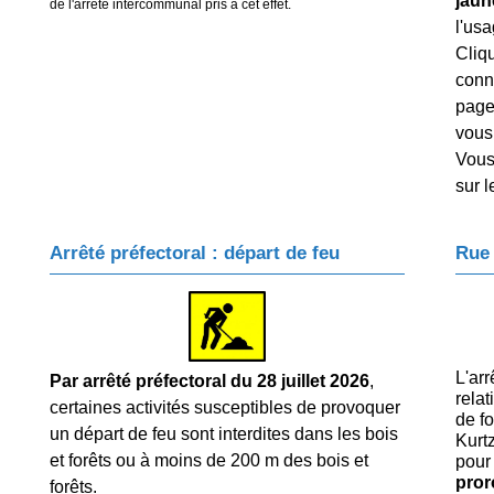
jaun
de l'arrêté intercommunal pris à cet effet.
l'usa
Cliq
conn
page 
vous
Vous
sur l
Arrêté préfectoral : départ de feu
Rue 
L'arr
Par arrêté préfectoral du 28 juillet 2026
,
rela
certaines activités susceptibles de provoquer
de f
un départ de feu sont interdites dans les bois
Kurt
et forêts ou à moins de 200 m des bois et
pour
pror
forêts.