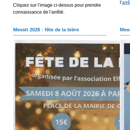
l'
arr
Cliquez sur l'image ci-dessus pour prendre
connaissance de l'arrêté.
Messti 2026 : fête de la bière
Mess