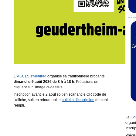
L'
AGCLS s'Mehlrad
organise sa traditionnelle brocante
dimanche 9 août 2026 de 8 h à 18 h
. Précisions en
cliquant sur l'image ci-dessus.
Inscription avant le 2 août soit en scanant le QR code de
l'affiche, soit en retournant le
bulletin d'inscription
dûment
rempli.
Le
Com
organ
Inscri
Précis