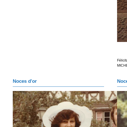
Félici
MICHE
Noces d'or
Noce