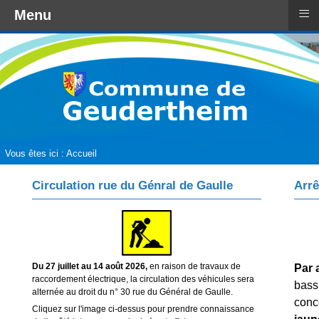
≡
Menu
Vous êtes ici :
Accueil
Circulation rue du Génral de Gaulle
Arrê
Du 27 juillet au 14 août 2026,
en raison de travaux de
Par 
raccordement électrique, la circulation des véhicules sera
bassi
alternée au droit du n° 30 rue du Général de Gaulle.
conc
Cliquez sur l'image ci-dessus pour prendre connaissance