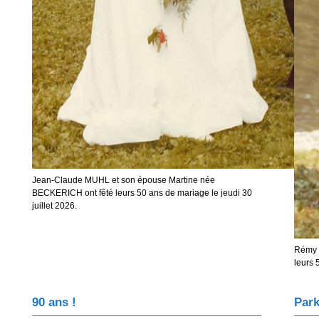
Jean-Claude MUHL et son épouse Martine née
BECKERICH ont fêté leurs 50 ans de mariage le jeudi 30
juillet 2026.
Rémy 
leurs 
90 ans !
Park