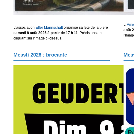
L'
Ami
L'association
Elfer Mannschaft
organise sa fête de la bière
août 2
samedi 8 août 2026 à partir de 17 h 11
. Précisions en
l'imag
cliquant sur l'image ci-dessus.
Messti 2026 : brocante
Mess